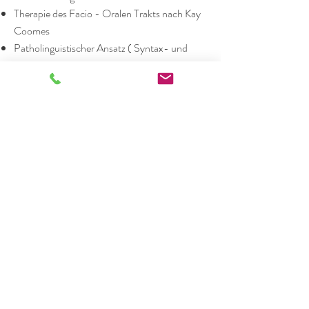
Therapie des Facio - Oralen Trakts nach Kay
Coomes
Patholinguistischer Ansatz ( Syntax- und
Morphologietherapie )nach Siegmüller und
Kauschke
SpAT- SprechApraxie Therapie bei schwerer
Aphasie von Karen Lorenz
VED (Verbale Entwicklungsdyspraxie) bzw.
kindliche Sprechapraxie von Christoph Marks
-Wilhelm
Neurofunktions!therapie von Elke Rogge
NF!T
Werdegang:
2004 – 2007 Ausbildung zur staatlich
anerkannten Logopädin an der Schule für
Logopädie Bremen
2007 Angestellte